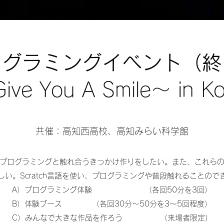
ログラミングイベント（終
ive You A Smile～ in Ko
共催：高知西高校、高知みらい科学館
プログラミングと触れ合うきっかけ作りをしたい。また、これら
い。Scratch言語を使い、プログラミングや普段触れることの
A）プログラミング体験 （各回50分を3回）
B）体験ブース （各回30分〜50分を3〜5回程度）
C）みんなで大きな作品を作ろう （来場者限定）