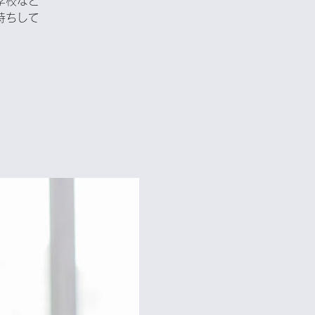
学校など
待ちして